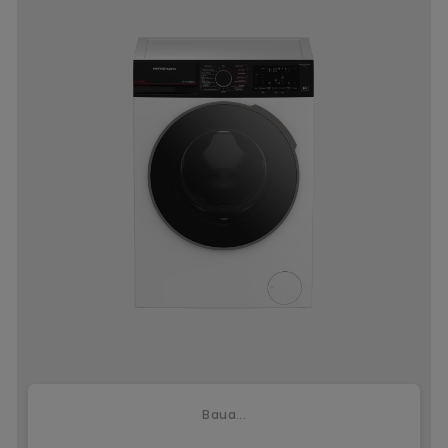
Baua...