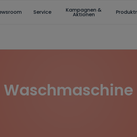
Kampagnen &
ewsroom
Service
Produktr
Aktionen
/
Produkte
/
Waschen und Trocknen
/
Waschmaschine
Waschmaschine