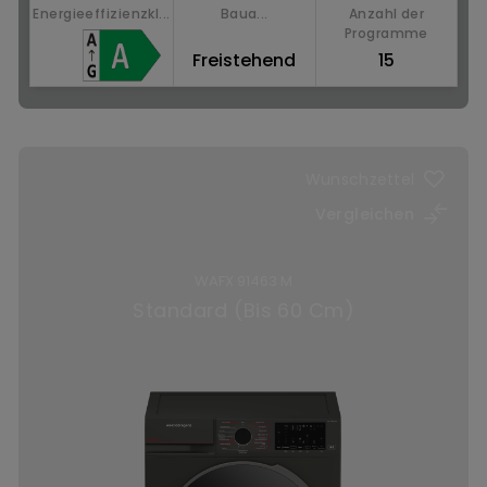
Energieeffizienzkl...
Baua...
Anzahl der
Programme
Freistehend
15
Jetzt kaufen
Wunschzettel
Vergleichen
WAFX 91463 M
Standard (Bis 60 Cm)