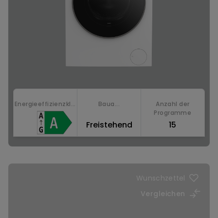
Energieeffizienzkl...
Baua...
Anzahl der
Programme
Freistehend
15
Jetzt kaufen
Wunschzettel
Vergleichen