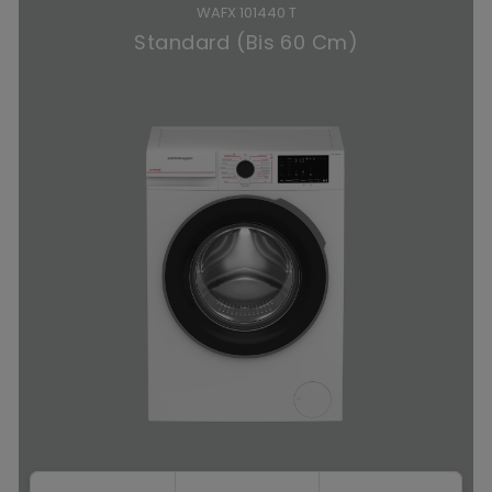
WAFX 101440 T
Standard (Bis 60 Cm)