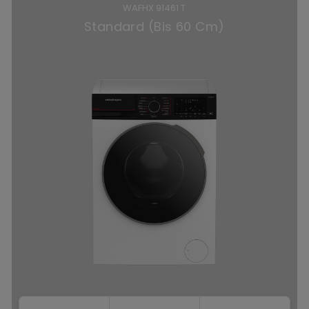
WAFHX 91461 T
Standard (Bis 60 Cm)