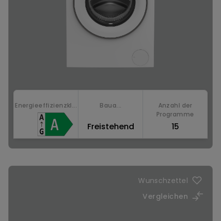
Energieeffizienzkl...
Baua...
Anzahl der
Programme
Freistehend
15
Jetzt kaufen
SteamCure™: Fleckenbehandlung mit Dampf
Wunschzettel
Vergleichen