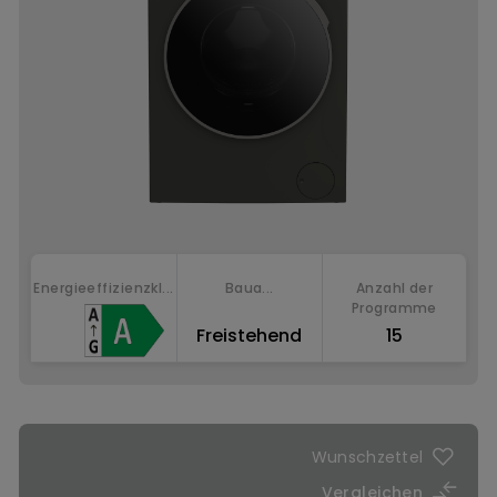
Energieeffizienzkl...
Baua...
Anzahl der
Programme
Freistehend
15
Jetzt kaufen
Wunschzettel
Vergleichen