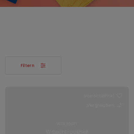
Filtern
Wunschzettel
Vergleichen
WTX 8501 T
Waschtrockner