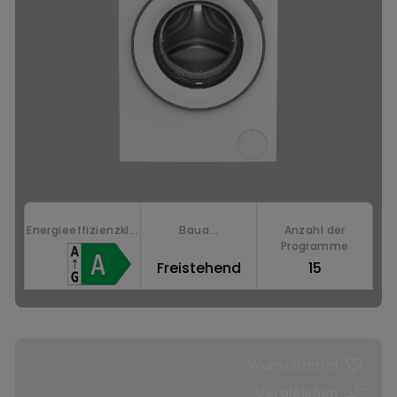
Energieeffizienzkl...
Baua...
Anzahl der
Programme
Freistehend
15
Jetzt kaufen
SteamCure™: Fleckenbehandlung mit Dampf
Wunschzettel
Vergleichen