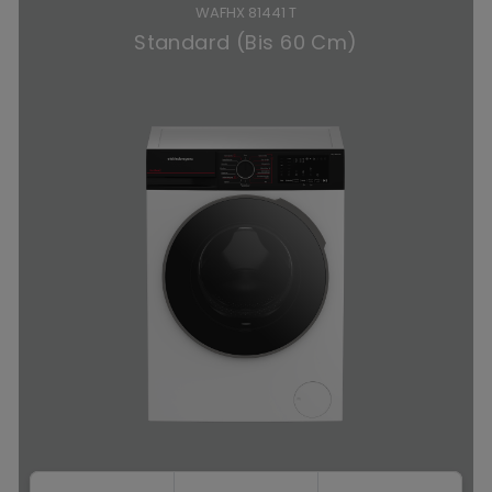
WAFHX 81441 T
Standard (Bis 60 Cm)