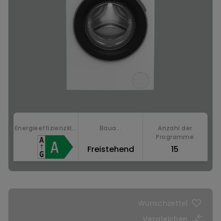
Energieeffizienzkl...
Baua...
Anzahl der
Programme
Freistehend
15
Jetzt kaufen
Wunschzettel
Vergleichen