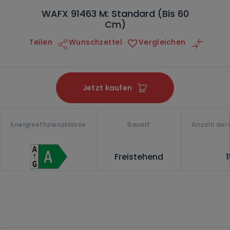
WAFX 91463 M: Standard (Bis 60
Cm)
Teilen
Wunschzettel
Vergleichen
Jetzt kaufen
Energieeffizienzklasse
Bauart
Anzahl der
Freistehend
1