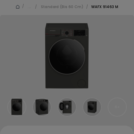
/
...
/
Standard (Bis 60 Cm)
/
WAFX 91463 M
6