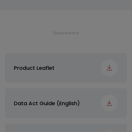
Anzahl der
4
verstellbaren Füße
Dokumente
Überlaufschutz
Liquid Detergent
Flap
Part
Product Leaflet
Temperature
Yes
Selection (WM)
Data Act Guide (English)
Aquasafe
Mechanical
Aquasafe