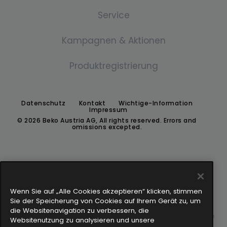
Gefrierschrank
Über uns
Service
Dunstabzugshaube
Einbau Waschmachine
Gefrierschrank
Geschichte
Pressemitteilungen
Kampagnen & Aktionen
Waschtrockner
Dunstabzugshaube
Downloads
Standard
Für Händler:innen
Waschtrockner
Produktregistrierung
Newsletter-Anmeldung
Für Endkund:innen
Kochfeld
Wärmepumpentrockner
Austria's next Küchenchef:in 2026
Datenschutz
Kontakt
Wichtige-Information
130 Jahre
Keramik
Impressum
Wärmepumpentrockner
© 2026 Beko Austria AG, All rights reserved. Errors and
omissions excepted.
Induktion
Wenn Sie auf „Alle Cookies akzeptieren“ klicken, stimmen
Sie der Speicherung von Cookies auf Ihrem Gerät zu, um
die Websitenavigation zu verbessern, die
Our parent company, Beko has 55,000 employees throughout the
Websitenutzung zu analysieren und unsere
world with its global operations through its subsidiaries in 57