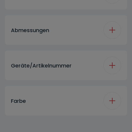
Side Wall Color
Manhattan Gray
(WM)
Energieeffizienzklasse
Abmessungen
A
Höhe
84.5 cm
Motor Type (WM)
Brushless
Geräte/Artikelnummer
Tiefe
58 cm
Bauart
Freistehend
Marketing Code
WAFX 91463 M
Breite
60 cm
Farbe
Handle Type
ABM
Led/Display Color
White
Farbe
Manhattan Grau