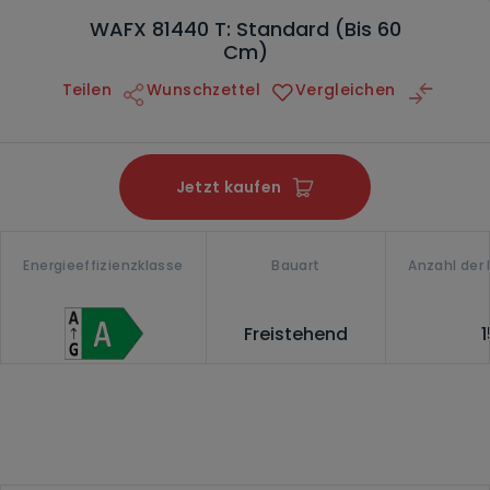
WAFX 81440 T: Standard (Bis 60
Cm)
Teilen
Wunschzettel
Vergleichen
Jetzt kaufen
Energieeffizienzklasse
Bauart
Anzahl der
Freistehend
1