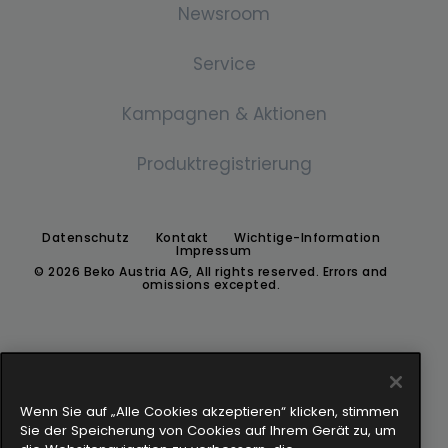
Newsroom
Mikrowelle
Freistehende Waschmaschinen
Gefrierschrank
Über uns
Service
Dunstabzugshaube
Einbau Waschmachine
Gefrierschrank
Geschichte
Pressemitteilungen
Kampagnen & Aktionen
Waschtrockner
Dunstabzugshaube
Downloads
Standard
Für Händler:innen
Waschtrockner
Produktregistrierung
Newsletter-Anmeldung
Für Endkund:innen
Kochfeld
Wärmepumpentrockner
Austria's next Küchenchef:in 2026
Datenschutz
Kontakt
Wichtige-Information
130 Jahre
Keramik
Impressum
Wärmepumpentrockner
© 2026 Beko Austria AG, All rights reserved. Errors and
omissions excepted.
Induktion
Wenn Sie auf „Alle Cookies akzeptieren“ klicken, stimmen
Sie der Speicherung von Cookies auf Ihrem Gerät zu, um