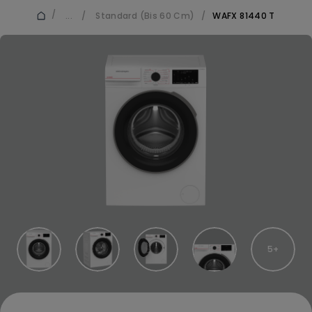
/
...
/
Standard (Bis 60 Cm)
/
WAFX 81440 T
5