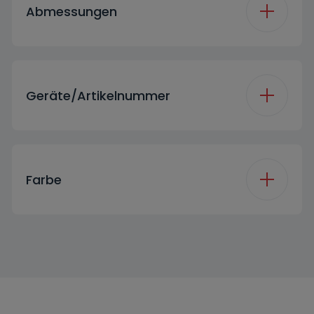
Abmessungen
A
Höhe
84.5 cm
Motor Type (WM)
Brushless
Geräte/Artikelnummer
Tiefe
54.6 cm
Bauart
Freistehend
Marketing Code
WAFX 81440 T
Breite
60 cm
Farbe
Handle Type
ABM
Led/Display Color
White
Farbe
Weiß
Anzahl der
4
verstellbaren Füße