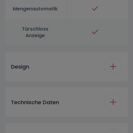
Mengenautomatik
Türschloss
Anzeige
Design
Front Wall Color
White
Technische Daten
Side Wall Color
White
(WM)
Energieeffizienzklasse