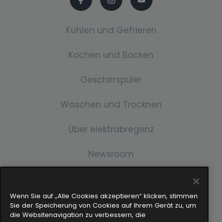
Kühlen und Gefrieren
Kochen und Backen
Kühl-Gefrierkombination
Geschirrspüler
Side By Side
Backrohre
Waschen und Trocknen
Stand Tischkühlschrank
Einbau-Öfen
Einbau-Geschirrspüler
Einbau Kühl-Gefrierkombination
Über elektrabregenz
Mikrowelle
Einbau-Geschirrspüler
Waschmaschine
Einbaukühlschrank
Newsroom
Mikrowelle
Freistehende Waschmaschinen
Gefrierschrank
Über uns
Service
Dunstabzugshaube
Einbau Waschmachine
Gefrierschrank
Geschichte
Wenn Sie auf „Alle Cookies akzeptieren“ klicken, stimmen
Pressemitteilungen
Kampagnen & Aktionen
Waschtrockner
Dunstabzugshaube
Sie der Speicherung von Cookies auf Ihrem Gerät zu, um
die Websitenavigation zu verbessern, die
Downloads