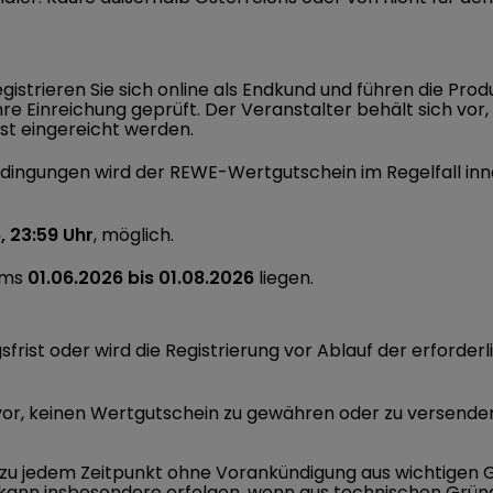
gistrieren Sie sich online als Endkund und führen die Pro
e Einreichung geprüft. Der Veranstalter behält sich vor, 
ist eingereicht werden.
bedingungen wird der REWE-Wertgutschein im Regelfall in
, 23:59 Uhr
, möglich.
ums
01.06.2026 bis 01.08.2026
liegen.
gsfrist oder wird die Registrierung vor Ablauf der erforde
t vor, keinen Wertgutschein zu gewähren oder zu versende
ion zu jedem Zeitpunkt ohne Vorankündigung aus wichtig
 kann insbesondere erfolgen, wenn aus technischen Grü