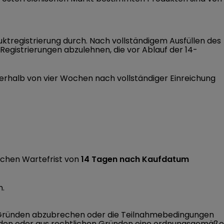
duktregistrierung durch. Nach vollständigem Ausfüllen des
Registrierungen abzulehnen, die vor Ablauf der 14-
nerhalb von vier Wochen nach vollständiger Einreichung
rlichen Wartefrist von
14 Tagen nach Kaufdatum
n.
en Gründen abzubrechen oder die Teilnahmebedingungen
nden oder aus rechtlichen Gründen eine ordnungsgemäße