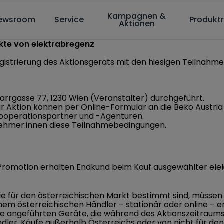
Kampagnen &
ewsroom
Service
Produktr
Aktionen
kte von elektrabregenz
Registrierung des Aktionsgeräts mit den hiesigen Teilna
farrgasse 77, 1230 Wien (Veranstalter) durchgeführt.
r Aktion können per Online-Formular an die Beko Austri
 Kooperationspartner und -Agenturen.
ilnehmer:innen diese Teilnahmebedingungen.
 Promotion erhalten Endkund beim Kauf ausgewählter e
die für den österreichischen Markt bestimmt sind, müsse
em österreichischen Händler – stationär oder online – 
bsite angeführten Geräte, die während des Aktionszeitrau
ndler. Käufe außerhalb Österreichs oder von nicht für d