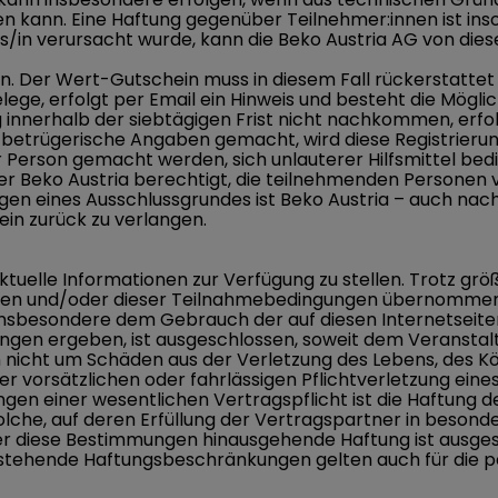
n kann. Eine Haftung gegenüber Teilnehmer:innen ist ins
s/in verursacht wurde, kann die Beko Austria AG von die
n. Der Wert-Gutschein muss in diesem Fall rückerstattet
ege, erfolgt per Email ein Hinweis und besteht die Mögli
innerhalb der siebtägigen Frist nicht nachkommen, erfol
betrügerische Angaben gemacht, wird diese Registrierung
erson gemacht werden, sich unlauterer Hilfsmittel bedie
der Beko Austria berechtigt, die teilnehmenden Personen 
iegen eines Ausschlussgrundes ist Beko Austria – auch na
in zurück zu verlangen.
tuelle Informationen zur Verfügung zu stellen. Trotz größ
iten und/oder dieser Teilnahmebedingungen übernommen. D
 insbesondere dem Gebrauch der auf diesen Internetseiten
gen ergeben, ist ausgeschlossen, soweit dem Veranstalte
uch nicht um Schäden aus der Verletzung des Lebens, des K
er vorsätzlichen oder fahrlässigen Pflichtverletzung eine
ungen einer wesentlichen Vertragspflicht ist die Haftung
lche, auf deren Erfüllung der Vertragspartner in besond
über diese Bestimmungen hinausgehende Haftung ist ausge
ehende Haftungsbeschränkungen gelten auch für die per