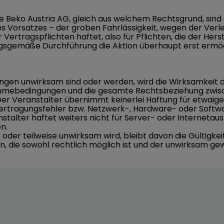
Beko Austria AG, gleich aus welchem Rechtsgrund, sind 
des Vorsatzes – der groben Fahrlässigkeit, wegen der Ver
Vertragspflichten haftet, also für Pflichten, die der He
gsgemäße Durchführung die Aktion überhaupt erst ermögl
gen unwirksam sind oder werden, wird die Wirksamkeit 
nahmebedingungen und die gesamte Rechtsbeziehung zwis
 Der Veranstalter übernimmt keinerlei Haftung für etwai
ertragungsfehler bzw. Netzwerk-, Hardware- oder Softw
talter haftet weiters nicht für Server- oder Internetausf
en.
er teilweise unwirksam wird, bleibt davon die Gültigke
n, die sowohl rechtlich möglich ist und der unwirksam 