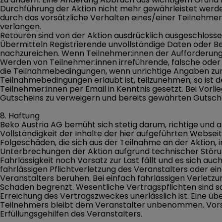
Durchführung der Aktion nicht mehr gewährleistet werde
durch das vorsätzliche Verhalten eines/einer Teilnehmer
verlangen.
Retouren sind von der Aktion ausdrücklich ausgeschlosse
Übermitteln Registrierende unvollständige Daten oder Bel
nachzureichen. Wenn Teilnehmer:innen der Aufforderung 
Werden von Teilnehmer:innen irreführende, falsche oder 
die Teilnahmebedingungen, wenn unrichtige Angaben zur P
Teilnahmebedingungen erlaubt ist, teilzunehmen; so ist 
Teilnehmer:innen per Email in Kenntnis gesetzt. Bei Vorl
Gutscheins zu verweigern und bereits gewährten Gutsche
8. Haftung
Beko Austria AG bemüht sich stetig darum, richtige und ak
Vollständigkeit der Inhalte der hier aufgeführten Webse
Folgeschäden, die sich aus der Teilnahme an der Aktion,
Unterbrechungen der Aktion aufgrund technischer Störun
Fahrlässigkeit noch Vorsatz zur Last fällt und es sich a
fahrlässigen Pflichtverletzung des Veranstalters oder ein
Veranstalters beruhen. Bei einfach fahrlässigen Verletz
Schaden begrenzt. Wesentliche Vertragspflichten sind so
Erreichung des Vertragszweckes unerlässlich ist. Eine 
Teilnehmers bleibt dem Veranstalter unbenommen. Vorst
Erfüllungsgehilfen des Veranstalters.