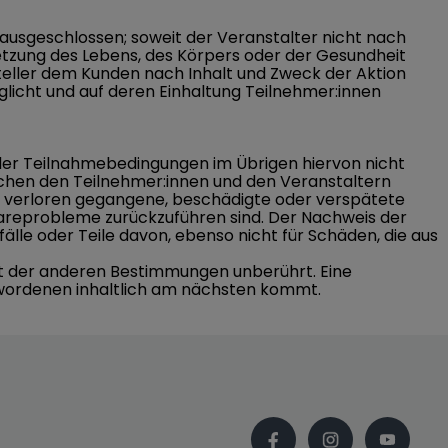
ausgeschlossen; soweit der Veranstalter nicht nach
letzung des Lebens, des Körpers oder der Gesundheit
rsteller dem Kunden nach Inhalt und Zweck der Aktion
icht und auf deren Einhaltung Teilnehmer:innen
der Teilnahmebedingungen im Übrigen hiervon nicht
chen den Teilnehmer:innen und den Veranstaltern
ge verloren gegangene, beschädigte oder verspätete
areprobleme zurückzuführen sind. Der Nachweis der
älle oder Teile davon, ebenso nicht für Schäden, die aus
it der anderen Bestimmungen unberührt. Eine
gewordenen inhaltlich am nächsten kommt.