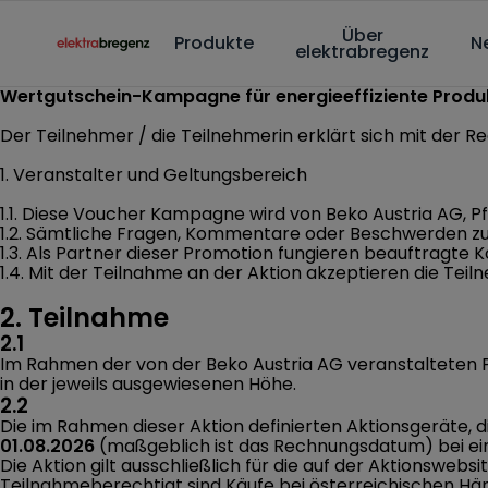
Main content starts here
Über
Produkte
N
elektrabregenz
Wertgutschein-Kampagne für energieeffiziente Produ
Der Teilnehmer / die Teilnehmerin erklärt sich mit der 
1. Veranstalter und Geltungsbereich
1.1. Diese Voucher Kampagne wird von Beko Austria AG, P
1.2. Sämtliche Fragen, Kommentare oder Beschwerden zu
1.3. Als Partner dieser Promotion fungieren beauftragte
1.4. Mit der Teilnahme an der Aktion akzeptieren die Te
2. Teilnahme
2.1
Im Rahmen der von der Beko Austria AG veranstalteten
in der jeweils ausgewiesenen Höhe.
2.2
Die im Rahmen dieser Aktion definierten Aktionsgeräte, 
01.08.2026
(maßgeblich ist das Rechnungsdatum) bei ein
Die Aktion gilt ausschließlich für die auf der Aktionswe
Teilnahmeberechtigt sind Käufe bei österreichischen Hä