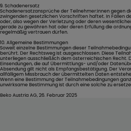
9. Schadenersatz
Schadenersatzansprüche der Teilnehmer:innen gegen die 
zwingenden gesetzlichen Vorschriften haftet. In Fällen 
oder, also wegen der Verletzung oder deren wesentlicher 
gerade zu gewähren hat oder deren Erfüllung die ordnun
regelmäßig vertrauen dürfen.
10. Allgemeine Bestimmungen
Soweit einzelne Bestimmungen dieser Teilnahmebedingun
berührt. Der Rechtsweg ist ausgeschlossen. Diese Teil
unterliegen ausschließlich dem österreichischen Recht.
Einsendungen, die auf Übermittlungs- und/oder Datenüb
Absendung gilt nicht als Empfangsbestätigung. Der Verans
allfälligem Missbrauch der übermittelten Daten entsteh
Wenn eine Bestimmung der Teilnahmebedingungen ganz od
unwirksame Bestimmung ist durch eine solche zu ersetze
Beko Austria AG, 26. Februar 2025