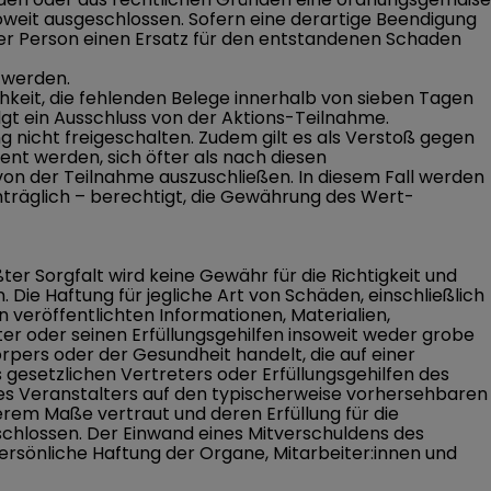
oweit ausgeschlossen. Sofern eine derartige Beendigung
ser Person einen Ersatz für den entstandenen Schaden
 werden.
chkeit, die fehlenden Belege innerhalb von sieben Tagen
gt ein Ausschluss von der Aktions-Teilnahme.
 nicht freigeschalten. Zudem gilt es als Verstoß gegen
nt werden, sich öfter als nach diesen
von der Teilnahme auszuschließen. In diesem Fall werden
chträglich – berechtigt, die Gewährung des Wert-
ter Sorgfalt wird keine Gewähr für die Richtigkeit und
ie Haftung für jegliche Art von Schäden, einschließlich
 veröffentlichten Informationen, Materialien,
r oder seinen Erfüllungsgehilfen insoweit weder grobe
örpers oder der Gesundheit handelt, die auf einer
s gesetzlichen Vertreters oder Erfüllungsgehilfen des
 des Veranstalters auf den typischerweise vorhersehbaren
erem Maße vertraut und deren Erfüllung für die
schlossen. Der Einwand eines Mitverschuldens des
sönliche Haftung der Organe, Mitarbeiter:innen und