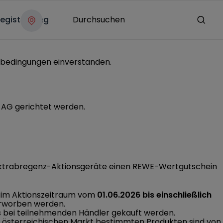
egistrierung
Durchsuchen
hmebedingungen einverstanden.
a AG gerichtet werden.
lektrabregenz-Aktionsgeräte einen REWE-Wertgutschein
n im Aktionszeitraum vom
01.06.2026 bis einschließlich
erworben werden.
ms bei teilnehmenden Händler gekauft werden.
en österreichischen Markt bestimmten Produkten sind von