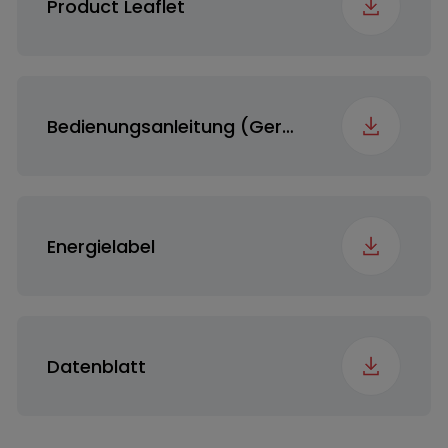
Product Leaflet
Direktwasserablauf
Bedienungsanleitung (German (Austria))
Kondensatorreinigung
Anzeige
Energielabel
Trommelmaterial
Edelstahl
Datenblatt
Cable Length (DR)
Standard 1,5m