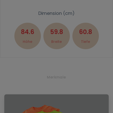
Dimension (cm)
84.6
59.8
60.8
Höhe
Breite
Tiefe
Merkmale