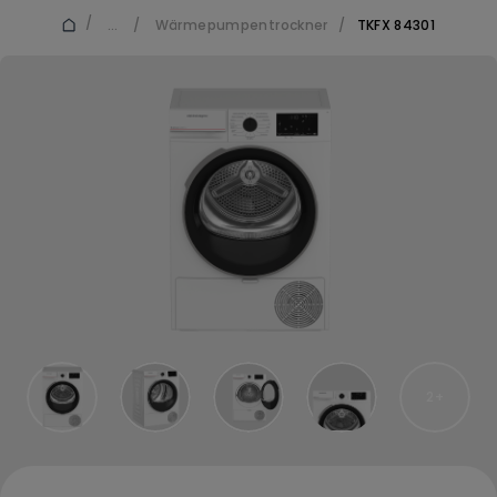
/
...
/
Wärmepumpentrockner
/
TKFX 84301
2