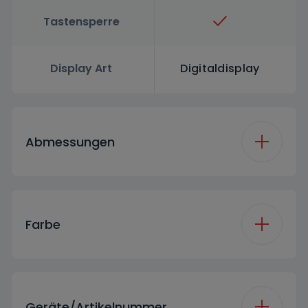
Tastensperre
Display Art
Digitaldisplay
Abmessungen
Breite
59.8 cm
Farbe
Höhe
84.6 cm
Farbe
Weiß
Tiefe
60.8 cm
Geräte/Artikelnummer