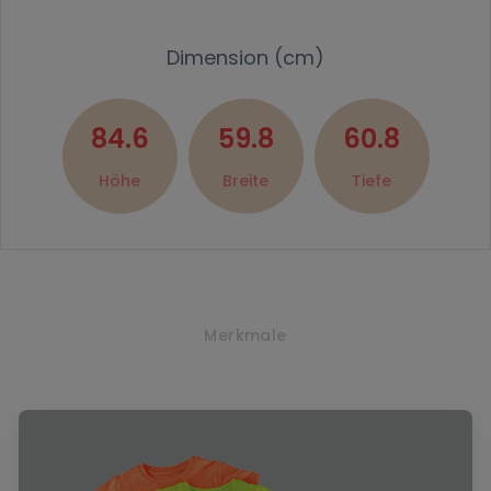
Dimension (cm)
84.6
59.8
60.8
Höhe
Breite
Tiefe
Merkmale