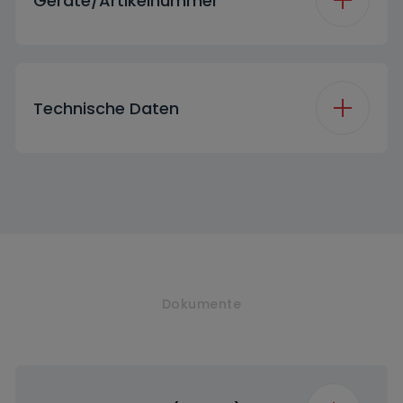
Geräte/Artikelnummer
Marketing Code
TKFX 84300
Technische Daten
Energy Efficiency
C
Class_ EU_2025
(DR)
Position vom
Oben
Wassertank
Dokumente
Condensation
B
Efficiency Class