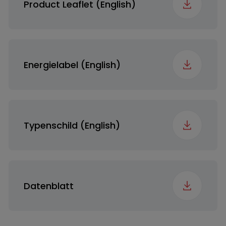
(EP)
Product Leaflet (English)
Direktwasserablauf
Energielabel (English)
Kondensatorreinigung
Anzeige
Typenschild (English)
Trommelmaterial
Edelstahl
Datenblatt
Cable Length (DR)
Standard 1,5m