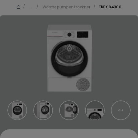
/
...
/
Wärmepumpentrockner
/
TKFX 84300
4