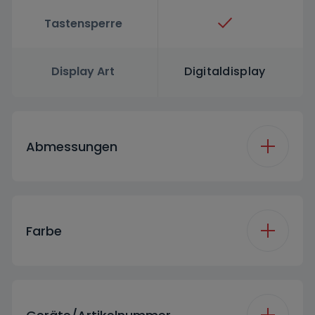
Tastensperre
Display Art
Digitaldisplay
Abmessungen
Breite
59.8 cm
Farbe
Höhe
84.6 cm
Farbe
Weiß
Tiefe
60.8 cm