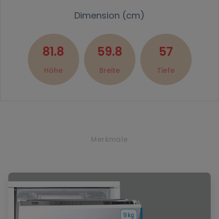
Dimension (cm)
81.8
59.8
57
Höhe
Breite
Tiefe
Merkmale