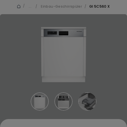
/
...
/
Einbau-Geschirrspüler
/
GI 5C560 X