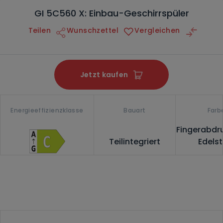
GI 5C560 X: Einbau-Geschirrspüler
Teilen
Wunschzettel
Vergleichen
Jetzt kaufen
Energieeffizienzklasse
Bauart
Farb
Fingerabdru
Teilintegriert
Edelst