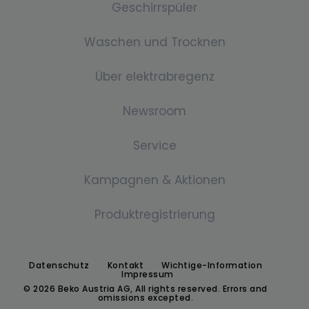
Geschirrspüler
Side By Side
Backrohre
Waschen und Trocknen
Stand Tischkühlschrank
Einbau-Öfen
Einbau-Geschirrspüler
Einbau Kühl-Gefrierkombination
Über elektrabregenz
Mikrowelle
Einbau-Geschirrspüler
Waschmaschine
Einbaukühlschrank
Newsroom
Mikrowelle
Freistehende Waschmaschinen
Gefrierschrank
Über uns
Service
Dunstabzugshaube
Einbau Waschmachine
Gefrierschrank
Geschichte
Pressemitteilungen
Kampagnen & Aktionen
Waschtrockner
Dunstabzugshaube
Downloads
Standard
Für Händler:innen
Waschtrockner
Produktregistrierung
Newsletter-Anmeldung
Für Endkund:innen
Kochfeld
Wärmepumpentrockner
Austria's next Küchenchef:in 2026
Datenschutz
Kontakt
Wichtige-Information
130 Jahre
Keramik
Impressum
Wärmepumpentrockner
© 2026 Beko Austria AG, All rights reserved. Errors and
omissions excepted.
Induktion