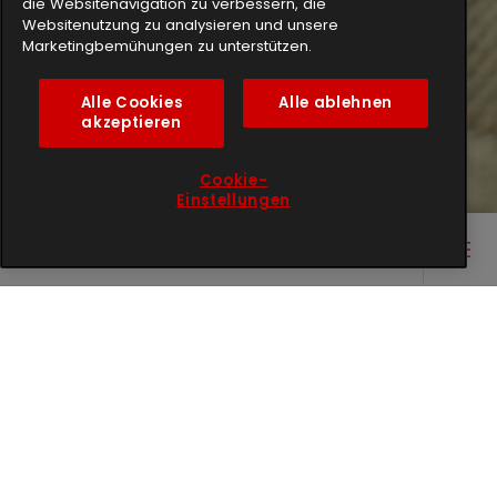
die Websitenavigation zu verbessern, die
Websitenutzung zu analysieren und unsere
Marketingbemühungen zu unterstützen.
Alle Cookies
Alle ablehnen
akzeptieren
Cookie-
Einstellungen
Main content starts here
Willkommen im elektrabregenz
Blog
Sie möchten mehr über unsere
Marke erfahren, Tipps für die