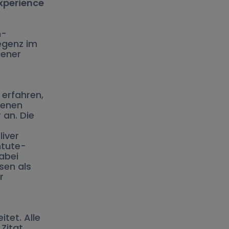
xperience
h-
regenz im
iener
 erfahren,
genen
 an. Die
iver
ntute-
abei
sen als
r
tet. Alle
Zitat,