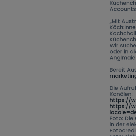
Küchenche
Accounts
„Mit Aust
Köch:inne
Kochchall
Küchenche
Wir suche
oder in d
Anglmaier
Bereit Au
marketin
Die Aufru
Kanälen:
https://
https://
locale=d
Foto: Die
in der el
Fotocredi