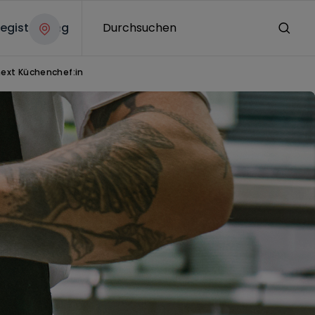
egistrierung
Durchsuchen
next Küchenchef:in