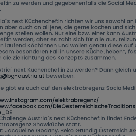
f:in zu werden und gegebenenfalls die Social Me
.
ria´s next Küchenchef:in richten wir uns sowohl an 
n aber auch an all jene, die gerne kochen und sich
enge stellen wollen. Nur eine bzw. einer kann Austr
f:in werden, aber es zahlt sich für alle aus, teilz
n laufend Köch:innen und wollen genau diese auf 
iesem besonderen Fall in unsere Küche ‚heben“, fa
 die Zielrichtung des Konzepts zusammen.
stria´ next Küchenchef:in zu werden? Dann gleich 
g@bg-austria.at
bewerben.
fe gibt es auch auf den elektrabregenz SocialMed
www.instagram.com/elektrabregenz/
www.facebook.com/DieOesterreichischeTradition
e_DE
 Challenge Austria´s next Küchenchef:in findet En
ektrabregenz Showküche statt.
t: Jacqueline Godany, Beko Grundig Österreich 