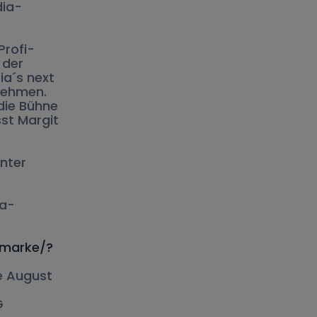
dia-
Profi-
 der
ia´s next
unehmen.
die Bühne
sst Margit
unter
ia-
smarke/?
de August
AG