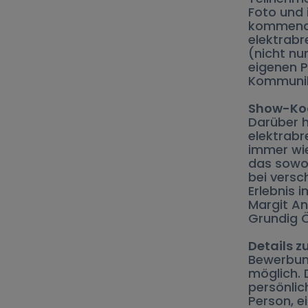
Foto und 
kommende
elektrabr
(nicht nu
eigenen P
Kommunik
Show-Koc
Darüber h
elektrabr
immer wi
das sowoh
bei versc
Erlebnis 
Margit A
Grundig Ö
Details 
Bewerbun
möglich. 
persönlic
Person, e