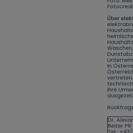
Foto: ele
Fotocredi
Über ele
elektrabr
Haushalts
heimische
Haushalts
Waschen, 
Dunstabz
Unternehm
In Österr
Österreic
vertreten
technisch
ihre Umwe
ausgezeic
Rückfrage
Dr. Alex
Reiter P
Tel.: +43