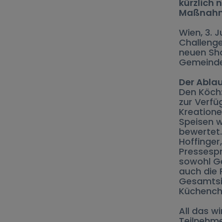
kürzlich
Maßnahm
Wien, 3. J
Challenge
neuen Sh
Gemeinde
Der Abla
Den Köch:
zur Verfü
Kreatione
Speisen w
bewertet.
Hoffinger
Pressespr
sowohl G
auch die 
Gesamtsie
Küchenche
All das w
Teilnehme