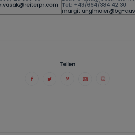
a.vasak@reiterpr.com
Tel.: +43/664/384 42 30
margit.anglmaier@bg-aust
Teilen