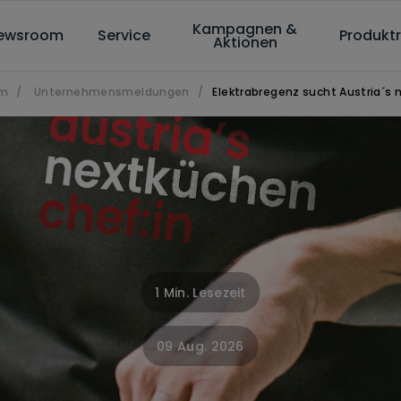
Kampagnen &
ewsroom
Service
Produktr
Aktionen
om
/
Unternehmensmeldungen
/
Elektrabregenz sucht Austria´s 
1 Min. Lesezeit
09 Aug. 2026