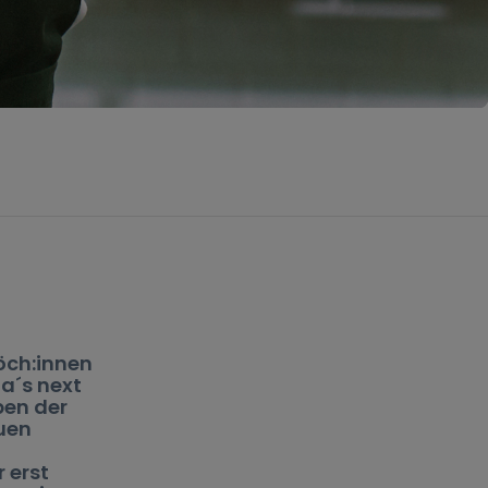
Köch:innen
a´s next
ben der
uen
 erst