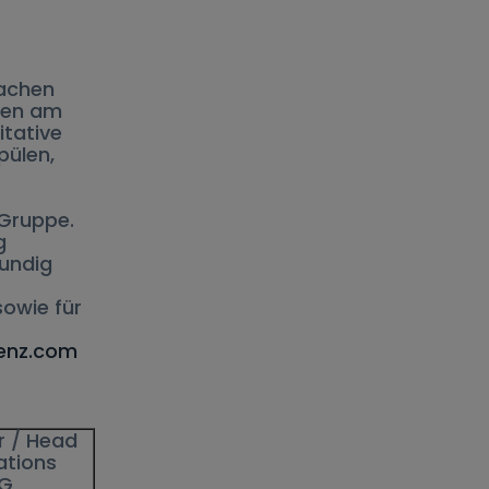
Sachen
ken am
itative
pülen,
-Gruppe.
g
undig
owie für
enz.com
r / Head
ations
 AG