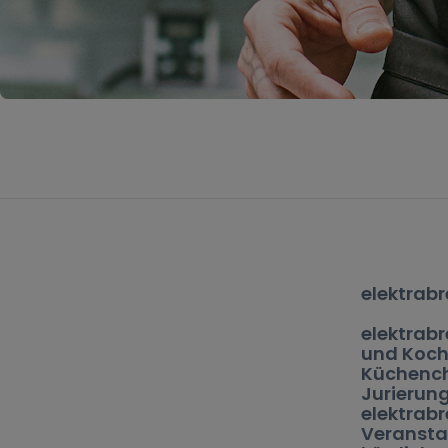
elektrabr
elektrabr
und Koch-
Küchenche
Jurierun
elektrab
Veranstal