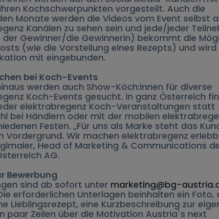
ihren Kochschwerpunkten vorgestellt. Auch die
n Monate werden die Videos vom Event selbst a
egenz Kanälen zu sehen sein und jede/jeder Teilne
r der Gewinner/die Gewinnerin) bekommt die Mögl
osts (wie die Vorstellung eines Rezepts) und wird 
ation mit eingebunden.
hen bei Koch-Events
inaus werden auch Show-Köch:innen für diverse
egenz Koch-Events gesucht. In ganz Österreich fi
eder elektrabregenz Koch-Veranstaltungen statt
l bei Händlern oder mit der mobilen elektrabreg
hiedenen Festen. „Für uns als Marke steht das Kun
im Vordergrund. Wir machen elektrabregenz erlebb
nglmaier, Head of Marketing & Communications d
sterreich AG.
zur Bewerbung
gen sind ab sofort unter
marketing@bg-austria.
Die erforderlichen Unterlagen beinhalten ein Foto,
he Lieblingsrezept, eine Kurzbeschreibung zur eig
in paar Zeilen über die Motivation Austria´s next