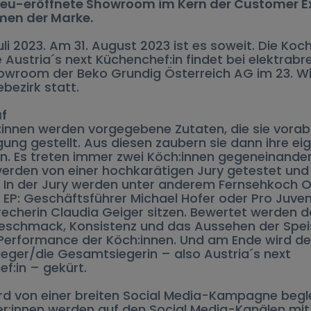
 neu-eröffnete Showroom im Kern der Customer E
en der Marke.
uli 2023. Am 31. August 2023 ist es soweit. Die Koc
 Austria´s next Küchenchef:in findet bei elektrab
owroom der Beko Grundig Österreich AG im 23. W
bezirk statt.
uf
innen werden vorgegebene Zutaten, die sie vorab
gung gestellt. Aus diesen zaubern sie dann ihre ei
n. Es treten immer zwei Köch:innen gegeneinander
erden von einer hochkarätigen Jury getestet und
 In der Jury werden unter anderem Fernsehkoch Ol
, EP: Geschäftsführer Michael Hofer oder Pro Juve
echerin Claudia Geiger sitzen. Bewertet werden d
eschmack, Konsistenz und das Aussehen der Spei
Performance der Köch:innen. Und am Ende wird de
ger/die Gesamtsiegerin – also Austria´s next
f:in – gekürt.
ird von einer breiten Social Media-Kampagne beglei
r:innen werden auf den Social Media-Kanälen mit 