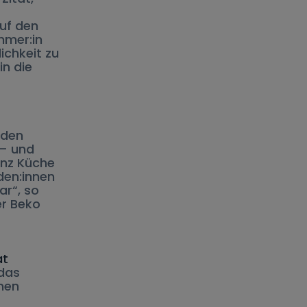
uf den
hmer:in
ichkeit zu
in die
nden
 – und
enz Küche
den:innen
ar“, so
er Beko
at
 das
enen