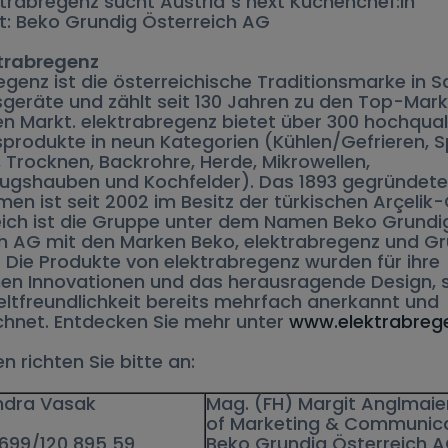
ktrabregenz sucht Austria´s next Küchenchef:in
t: Beko Grundig Österreich AG
ktrabregenz
egenz ist die österreichische Traditionsmarke in 
geräte und zählt seit 130 Jahren zu den Top-Mar
n Markt. elektrabregenz bietet über 300 hochqual
produkte in neun Kategorien (Kühlen/Gefrieren, S
Trocknen, Backrohre, Herde, Mikrowellen,
ugshauben und Kochfelder). Das 1893 gegründete
en ist seit 2002 im Besitz der türkischen Arçelik
eich ist die Gruppe unter dem Namen Beko Grundi
h AG mit den Marken Beko, elektrabregenz und Gr
. Die Produkte von elektrabregenz wurden für ihre
en Innovationen und das herausragende Design, s
ltfreundlichkeit bereits mehrfach anerkannt und
hnet. Entdecken Sie mehr unter
www.elektrabreg
n richten Sie bitte an:
andra Vasak
Mag. (FH) Margit Anglmaie
R
of Marketing & Communic
/699/120 895 59
Beko Grundig Österreich